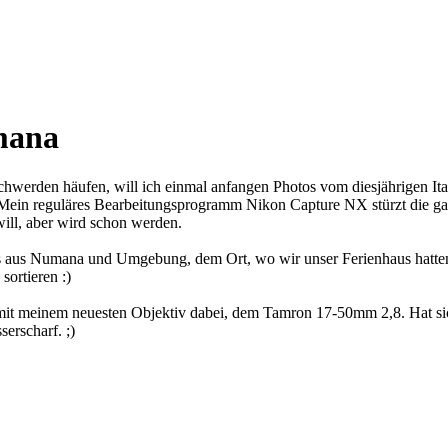
mana
hwerden häufen, will ich einmal anfangen Photos vom diesjährigen It
. Mein reguläres Bearbeitungsprogramm Nikon Capture NX stürzt die
will, aber wird schon werden.
 aus Numana und Umgebung, dem Ort, wo wir unser Ferienhaus hatten,
ortieren :)
 mit meinem neuesten Objektiv dabei, dem Tamron 17-50mm 2,8. Hat sic
erscharf. ;)