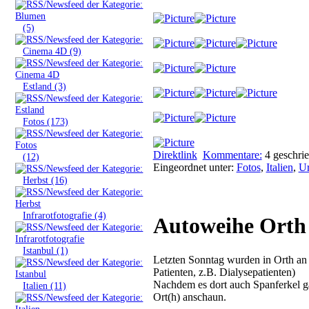
»
(5)
»
Cinema 4D (9)
»
Estland (3)
»
Fotos (173)
Direktlink
Kommentare:
4
geschri
»
(12)
Eingeordnet unter:
Fotos
,
Italien
,
Ur
»
Herbst (16)
»
Infrarotfotografie (4)
Autoweihe Orth
»
Istanbul (1)
Letzten Sonntag wurden in Orth a
Patienten, z.B. Dialysepatienten)
Nachdem es dort auch Spanferkel ga
»
Italien (11)
Ort(h) anschaun.