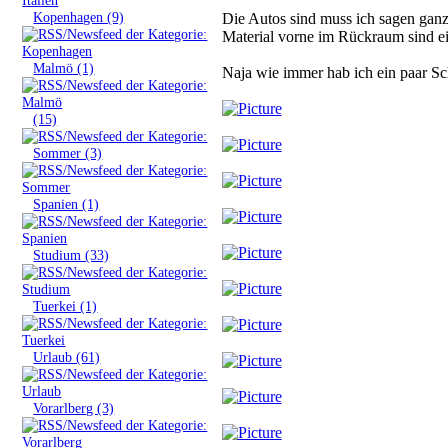
»
Kopenhagen (9)
Die Autos sind muss ich sagen gan
Material vorne im Rückraum sind ei
»
Malmö (1)
Naja wie immer hab ich ein paar Sch
»
(15)
»
Sommer (3)
»
Spanien (1)
»
Studium (33)
»
Tuerkei (1)
»
Urlaub (61)
»
Vorarlberg (3)