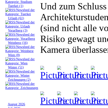
Und zum Schluss 
»
Tuerkei (1)
Architekturstuden
»
Urlaub (61)
(sind nicht alle 
»
Vorarlberg (3)
Risiko gewagt u
»
Weinberg (16)
Kamera überlasse
»
Wien (8)
»
Winter (51)
»
Zeichnungen (2)
Archiv
»
August 2026