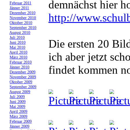
demnächst hier h
»
Februar 2011
»
Jänner 2011
»
Dezember 2010
http://www.schulb
»
November 2010
»
Oktober 2010
»
September 2010
»
August 2010
»
Juli 2010
Die ersten 20 Bild
»
Juni 2010
»
Mai 2010
»
April 2010
ich aber jetzt sch
»
März 2010
»
Februar 2010
findet kommen n
»
Jänner 2010
»
Dezember 2009
»
November 2009
»
Oktober 2009
»
September 2009
»
August 2009
»
Juli 2009
»
Juni 2009
»
Mai 2009
»
April 2009
»
März 2009
»
Februar 2009
»
Jänner 2009