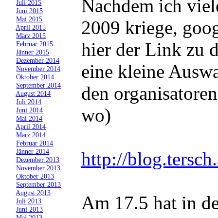
Nachdem ich viel
»
Juli 2015
»
Juni 2015
»
Mai 2015
2009 kriege, goog
»
April 2015
»
März 2015
hier der Link zu d
»
Februar 2015
»
Jänner 2015
»
Dezember 2014
eine kleine Auswa
»
November 2014
»
Oktober 2014
»
September 2014
den organisatoren
»
August 2014
»
Juli 2014
wo)
»
Juni 2014
»
Mai 2014
»
April 2014
»
März 2014
»
Februar 2014
»
Jänner 2014
http://blog.tersc
»
Dezember 2013
»
November 2013
»
Oktober 2013
»
September 2013
»
August 2013
Am 17.5 hat in 
»
Juli 2013
»
Juni 2013
»
Mai 2013