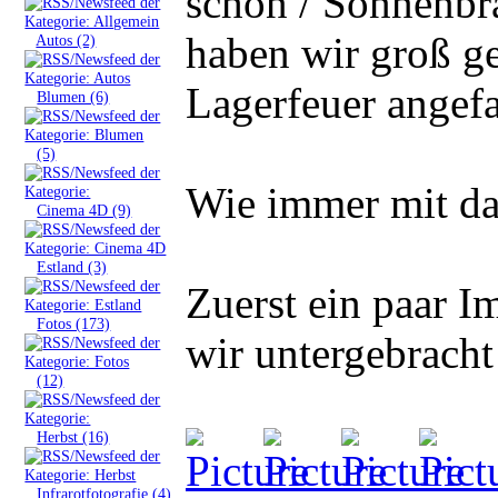
schön / Sonnenbr
haben wir groß ge
»
Autos (2)
Lagerfeuer angefa
»
Blumen (6)
»
(5)
Wie immer mit da
»
Cinema 4D (9)
»
Estland (3)
Zuerst ein paar 
»
Fotos (173)
wir untergebracht
»
(12)
»
Herbst (16)
»
Infrarotfotografie (4)