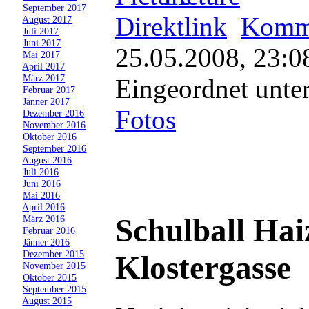
»
September 2017
Direktlink
Komme
»
August 2017
»
Juli 2017
»
Juni 2017
25.05.2008, 23:0
»
Mai 2017
»
April 2017
»
März 2017
Eingeordnet unte
»
Februar 2017
»
Jänner 2017
Fotos
»
Dezember 2016
»
November 2016
»
Oktober 2016
»
September 2016
»
August 2016
»
Juli 2016
»
Juni 2016
»
Mai 2016
»
April 2016
Schulball Hai
»
März 2016
»
Februar 2016
»
Jänner 2016
»
Dezember 2015
Klostergasse
»
November 2015
»
Oktober 2015
»
September 2015
»
August 2015