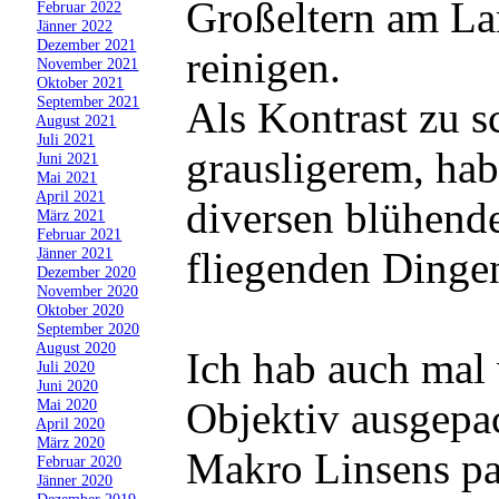
Großeltern am L
»
Februar 2022
»
Jänner 2022
»
Dezember 2021
reinigen.
»
November 2021
»
Oktober 2021
»
September 2021
Als Kontrast zu 
»
August 2021
»
Juli 2021
grausligerem, hab
»
Juni 2021
»
Mai 2021
»
April 2021
diversen blühend
»
März 2021
»
Februar 2021
fliegenden Dinge
»
Jänner 2021
»
Dezember 2020
»
November 2020
»
Oktober 2020
»
September 2020
»
August 2020
Ich hab auch mal
»
Juli 2020
»
Juni 2020
Objektiv ausgepa
»
Mai 2020
»
April 2020
»
März 2020
Makro Linsens pa
»
Februar 2020
»
Jänner 2020
»
Dezember 2019