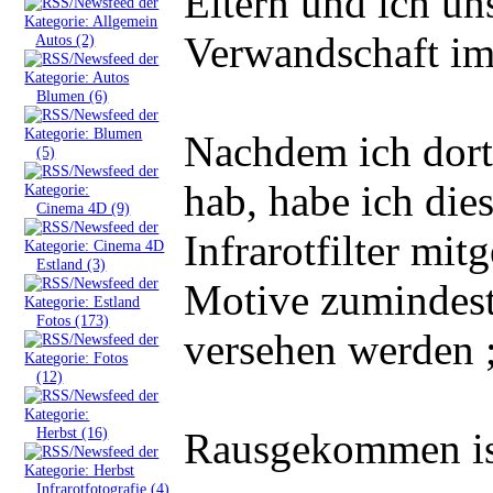
Eltern und ich un
Verwandschaft im
»
Autos (2)
»
Blumen (6)
Nachdem ich dort 
»
(5)
hab, habe ich die
»
Cinema 4D (9)
Infrarotfilter mi
»
Estland (3)
Motive zumindest
»
Fotos (173)
versehen werden 
»
(12)
»
Herbst (16)
Rausgekommen ist
»
Infrarotfotografie (4)