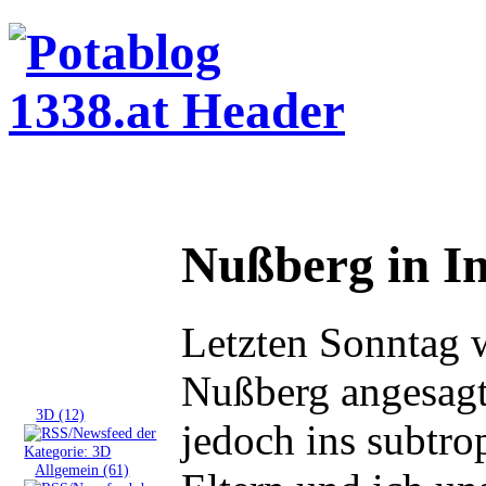
Nußberg in In
Letzten Sonntag
Nußberg angesagt
Tags
»
3D (12)
jedoch ins subtro
»
Allgemein (61)