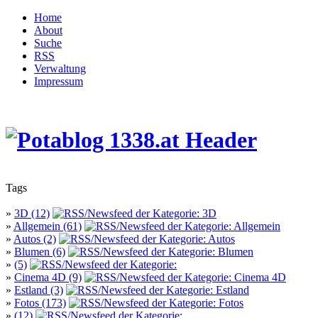
Home
About
Suche
RSS
Verwaltung
Impressum
Tags
»
3D (12)
»
Allgemein (61)
»
Autos (2)
»
Blumen (6)
»
(5)
»
Cinema 4D (9)
»
Estland (3)
»
Fotos (173)
»
(12)